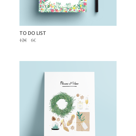
TO DO LIST
12€
6€